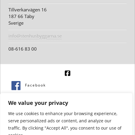
Tillverkarvägen 16
187 66 Täby
Sverige
info@stenhusbyggarna.se
08-616 83 00
Facebook
houzz
We value your privacy
God kreditvärdighet
We use cookies to enhance your browsing experience,
serve personalized ads or content, and analyze our
traffic. By clicking "Accept All", you consent to our use of